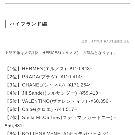
洗練されたモードブランド「ジルサンダー」
建築的要素で差がつく「ユナイテッドヌード」
ハイブランド編
気品と遊び心満載な「ボッテガヴェネタ」
サンダルのおしゃれなコーデ!【春・夏・秋】
出典：
STYLE HAUS編集部撮影
【春秋編】お洒落サンダルコーデ
上記画像は人気1位「HERMES(エルメス)」の商品となります。
【夏編】お洒落サンダルコーデ
サンダルに合う靴下は? 組み合わせ方は?
【1位】HERMES(エルメス) -¥110,943~
これだ!と思えるサンダルに出会ったら、即買い
【2位】PRADA(プラダ) -¥110,414~
がおすすめ
【3位】CHANEL(シャネル) -¥171,264~
【4位】Jil Sander(ジルサンダー) -¥59,419~
【5位】VALENTINO(ヴァレンティノ) -¥60,856~
【6位】Chloe(クロエ) -¥44,517~
【7位】Stella McCartney(ステラマッカートニー) -
¥56,981~
【8位】BOTTEGA VENETA(ボッテガヴェネタ) -