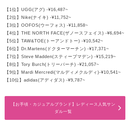
【厚底・プラットフォーム】レディース人気サン
ダルブランド3選
【1位】UGG(アグ) -¥16,487~
トラッドシューズの王道ブランド「Dr.Martens」
【2位】Nike(ナイキ) -¥11,752~
お手頃で最先端シューズが揃う「スティーブマデン」
【3位】OOFOS(ウーフォス) -¥11,858~
ラバーソールならココ!「Melissa(メリッサ)」
【4位】THE NORTH FACE(ザノースフェイス) -¥6,694~
【5位】TAW&TOE(トーアンドトー) -¥10,542~
【大人きれいめ】レディース人気サンダルブラン
ド3選
【6位】Dr.Martens(ドクターマーチン) -¥17,371~
フェミニン派代表ブランド「Chloe(クロエ)」
【7位】Steve Madden(スティーブマデン) -¥15,219~
【8位】Tory Burch(トリーバーチ) -¥21,057~
品のある足元に魅せる「Tory Burch(トリーバーチ)」
【9位】Mardi Mercredi(マルディメクルディ)-¥10,541~
煌めくバックルがポイント「ロジェ・ヴィヴィエ」
【10位】adidas(アディダス) -¥9,787~
【カジュアル】レディース人気サンダルブランド
3選
タフに使っても安心な「ザノースフェイス」
【お手頃・カジュアルブランド】レディース人気サン
クラシカルで長く使える「TOD’S(トッズ)」
ダル一覧
韓国発祥の注目ブランド「PAES(フェーズ)」
【ハイセンス・おしゃれ】レディース人気サンダ
ルブランド3選