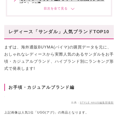
ブランド3選
シンプルで使いやすい「UGG(アグ)」
スニーカー感覚で履ける「Nike(ナイキ)」
軽い履き心地で大人気♡「OOFOS(ウーフォス)」
レディース「サンダル」人気ブランドTOP10
【ハイブランド編】レディース人気サンダルブラ
ンド3選
まずは、海外通販BUYMA(バイマ)の購買データを元に、
やっぱり永遠の憧れ♡「HERMES(エルメス)」
おしゃれなレディースから実際人気のあるサンダルをお手
ハイセンス女子のマストアイテム「PRADA(プラダ)」
頃・カジュアルブランド、ハイブランド別にランキング形
足元からリッチなムードに「CHANEL(シャネル)」
式で発表します!
【歩きやすい!】レディース人気サンダルブラン
ド3選
日本人の足にもフィットする「CAMPER(カンペー
お手頃・カジュアルブランド編
ル)」
ランニングシューズから始まった「ホカ」
出典：
STYLE HAUS編集部撮影
疲れにくい設計にこだわる「TAW&TOE(トーアンドト
ー)」
上記画像は人気1位「UGG(アグ)」の商品となります。