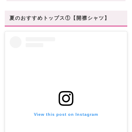
LACOSTE(ラコステ)
〈大人男性に真似してみて欲しい夏コーデの
夏のおすすめトップス①【開襟シャツ】
POINT〉
夏コーデを満喫するなら、脱ノーマルTシャツ
View this post on Instagram