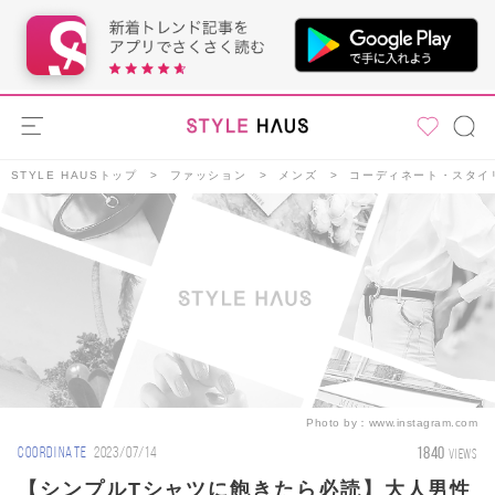
STYLE HAUSトップ
ファッション
メンズ
コーディネート・スタイ
Photo by：
www.instagram.com
1840
COORDINATE
2023/07/14
VIEWS
【シンプルTシャツに飽きたら必読】大人男性