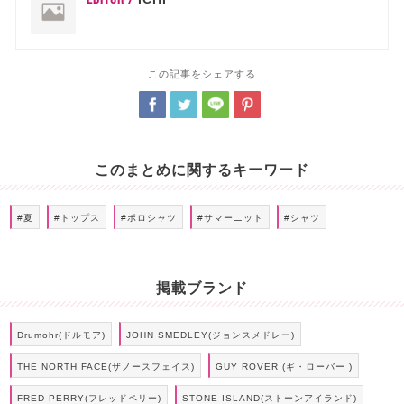
この記事をシェアする
このまとめに関するキーワード
#夏
#トップス
#ポロシャツ
#サマーニット
#シャツ
掲載ブランド
Drumohr(ドルモア)
JOHN SMEDLEY(ジョンスメドレー)
THE NORTH FACE(ザノースフェイス)
GUY ROVER (ギ・ローバー )
FRED PERRY(フレッドペリー)
STONE ISLAND(ストーンアイランド)