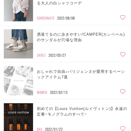
る大人の白シャツコーデ
COORDINATE
2022/08/08
洒落てるのに歩きやすい!CAMPER(カンペール)
のサンダルが穴場な理由
SHOES
2022/05/27
おしゃれで自由♪パリジェンヌが愛用するベーシ
ックアイテム7選
WOMEN
2022/02/13
初めての【Louis Vuitton(ルイヴィトン)】永遠の
定番~モノグラムのすべて~
BAG
2022/01/23