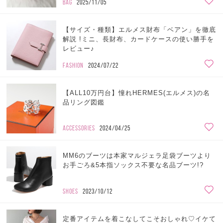
BAG
2025/11/05
【サイズ・種類】エルメス財布「ベアン」を徹底
解説 !ミニ、長財布、カードケースの使い勝手を
レビュー♪
FASHION
2024/07/22
【ALL10万円台】憧れHERMES(エルメス)の名
品リング図鑑
ACCESSORIES
2024/04/25
MM6のブーツは本家マルジェラ足袋ブーツより
お手ごろ&5本指ソックス不要な名品ブーツ!?
SHOES
2023/10/12
定番アイテムを着こなしてこそおしゃれ♡イケて