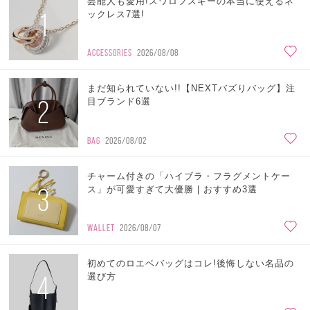
芸能人も愛用!スワロフスキーの本当に使えるネ
1
ックレス7選!
ACCESSORIES
2026/08/08
まだ知られていない!!【NEXTバズりバッグ】注
2
目ブランド6選
BAG
2026/08/02
チャーム付きの「ハイブラ・フラグメントケー
3
ス」が可愛すぎて大優勝 | おすすめ3選
WALLET
2026/08/07
初めてのロエベバッグはコレ!後悔しない名品の
4
選び方