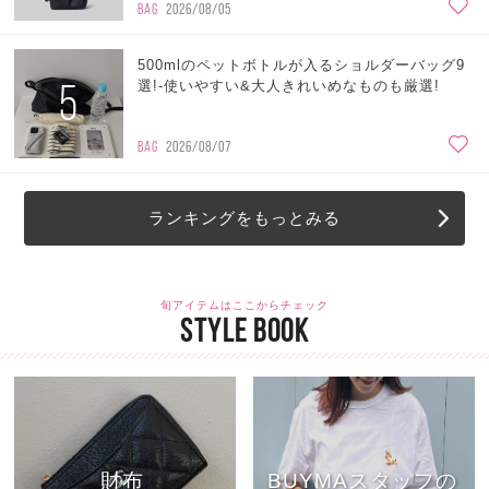
BAG
2026/08/05
500mlのペットボトルが入るショルダーバッグ9
5
選!-使いやすい&大人きれいめなものも厳選!
BAG
2026/08/07
ランキングをもっとみる
旬アイテムはここからチェック
STYLE BOOK
財布
BUYMAスタッフの