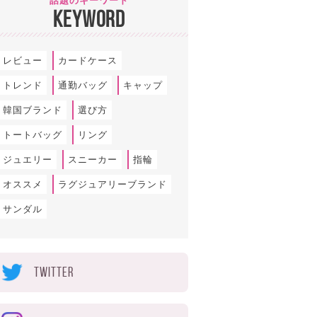
話題のキーワード
KEYWORD
レビュー
カードケース
トレンド
通勤バッグ
キャップ
韓国ブランド
選び方
トートバッグ
リング
ジュエリー
スニーカー
指輪
オススメ
ラグジュアリーブランド
サンダル
TWITTER