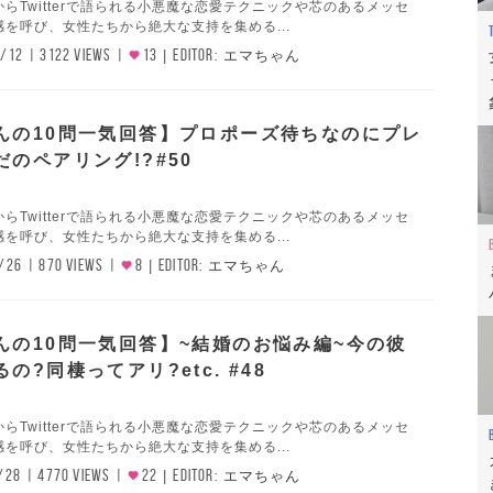
らTwitterで語られる小悪魔な恋愛テクニックや芯のあるメッセ
を呼び、女性たちから絶大な支持を集める...
/12
3122 VIEWS
13
EDITOR:
エマちゃん
んの10問一気回答】プロポーズ待ちなのにプレ
のペアリング!?#50
らTwitterで語られる小悪魔な恋愛テクニックや芯のあるメッセ
を呼び、女性たちから絶大な支持を集める...
/26
870 VIEWS
8
EDITOR:
エマちゃん
んの10問一気回答】~結婚のお悩み編~今の彼
の?同棲ってアリ?etc. #48
らTwitterで語られる小悪魔な恋愛テクニックや芯のあるメッセ
を呼び、女性たちから絶大な支持を集める...
/28
4770 VIEWS
22
EDITOR:
エマちゃん