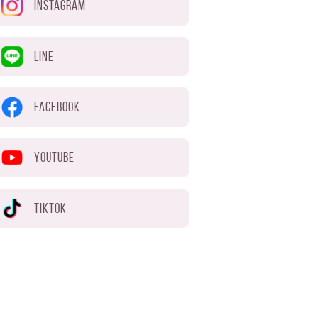
INSTAGRAM
LINE
FACEBOOK
YOUTUBE
TIKTOK