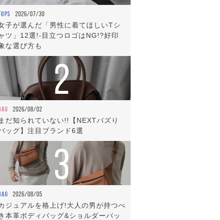
TOPS
2026/07/30
女子が選んだ「男性に着てほしいTシ
ャツ」12選!-目立つロゴはNG!?好印
象な選び方も
2
BAG
2026/08/02
まだ知られていない!!【NEXTバズり
バッグ】注目ブランド6選
3
BAG
2026/08/05
カジュアルを格上げ!大人の男が持つべ
き本革ボディバッグ&ショルダーバッ