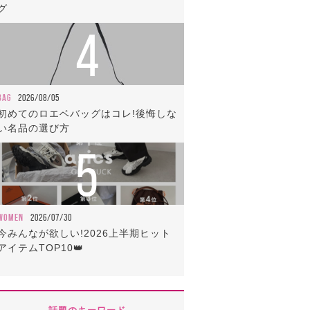
グ
4
BAG
2026/08/05
初めてのロエベバッグはコレ!後悔しな
い名品の選び方
5
WOMEN
2026/07/30
今みんなが欲しい!2026上半期ヒット
アイテムTOP10👑