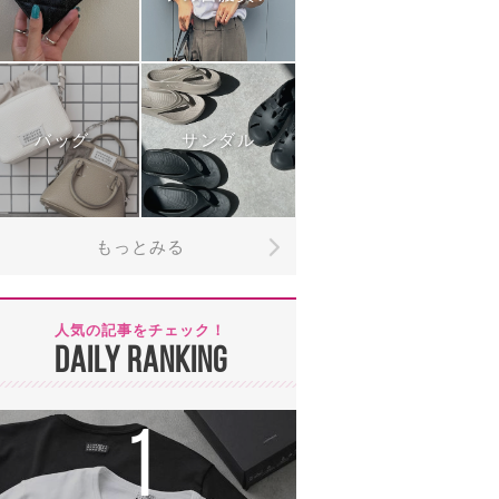
バッグ
サンダル
もっとみる
人気の記事をチェック！
DAILY RANKING
1