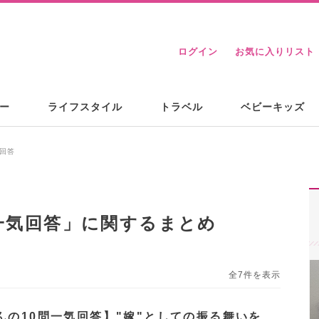
ログイン
お気に入りリスト
ー
ライフスタイル
トラベル
ベビーキッズ
回答
一気回答
」に関するまとめ
全7件を表示
んの10問一気回答】"嫁"としての振る舞いを