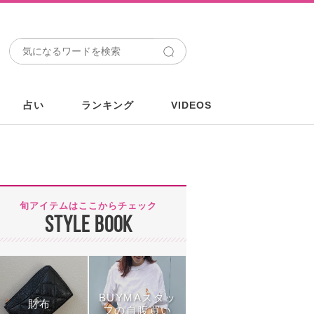
占い
ランキング
VIDEOS
旬アイテムはここからチェック
STYLE BOOK
BUYMAスタッ
財布
フの自腹買い