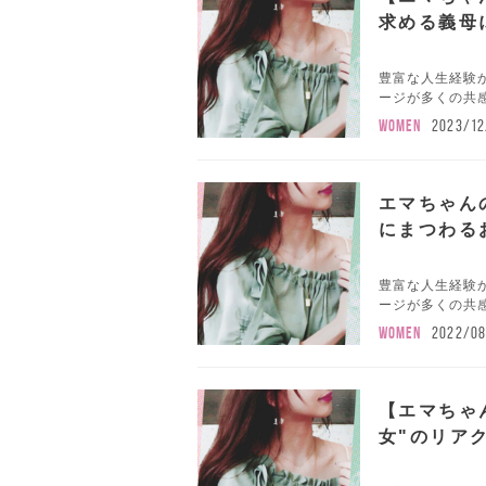
求める義母
豊富な人生経験か
ージが多くの共感
WOMEN
2023/12
エマちゃん
にまつわる
豊富な人生経験か
ージが多くの共感
WOMEN
2022/0
【エマちゃ
女"のリアク