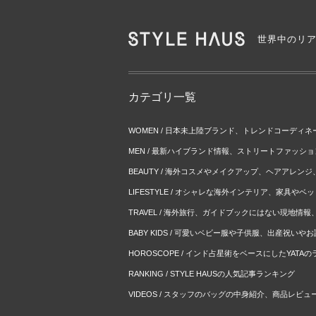
世界中のリ
カテゴリ一覧
WOMEN / 日本未上陸ブランド、トレンドコーディ
MEN / 最新ハイブランド情報、ストリートファッシ
BEAUTY / 海外コスメやメイクアップ、ヘアアレン
LIFESTYLE / オシャレな海外インテリア、家具や
TRAVEL / 海外旅行、ガイドブックにはない現地情
BABY KIDS / 可愛いベビー服や子供服、出産祝い
HOROSCOPE / インド占星術をベースにしたYATA
RANKING / STYLE HAUSの人気記事ランキング
VIDEOS / スタッフのバッグの中身紹介、商品レビュ