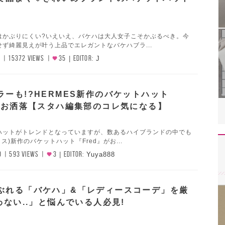
はかぶりにくい?いえいえ、バケハは大人女子こそかぶるべき。今
ず綺麗見えが叶う上品でエレガントなバケハブラ...
1
15372 VIEWS
35
EDITOR:
J
ラーも!?HERMES新作のバケットハット
』がお洒落【スタハ編集部のコレ気になる】
ハットがトレンドとなっていますが、数あるハイブランドの中でも
メス)新作のバケットハット『Fred』がお...
0
593 VIEWS
3
EDITOR:
Yuya888
ぶれる「バケハ」&「レディースコーデ」を厳
わない..」と悩んでいる人必見!