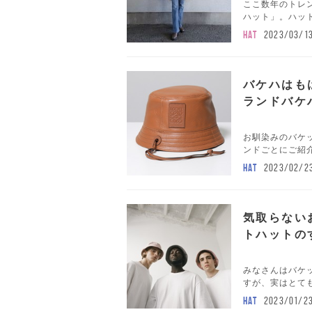
ここ数年のトレ
ハット」。ハット
HAT
2023/03/1
バケハはも
ランドバケ
お馴染みのバケ
ンドごとにご紹介
HAT
2023/02/2
気取らない
トハットの
みなさんはバケ
すが、実はとても
HAT
2023/01/2