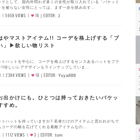
ンドとして、国内外問わず多くの女性が取り入れている「バケット
を被らない女性にとっては、まず一歩を踏み出す...
3
5658 VIEWS
16
EDITOR:
J
はやマストアイテム!! コーデを格上げする「ブ
ハ」▶欲しい物リスト
ットハットを中心に、コーデを格上げするセンスあるハットをブラ
!!珍しいレアデザインもラインナップしていま...
3
2384 VIEWS
10
EDITOR:
Yuya888
お出かけにも。ひとつは持っておきたいバケッ
すすめ。
ットハットを持っていますか? 若者だけのアイテムと思われがちで
コーデの幅を広げてくれる素敵アイテムなの...
3
1112 VIEWS
3
EDITOR:
tom