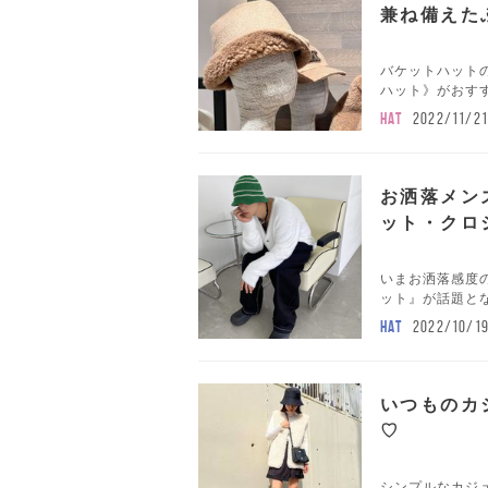
兼ね備えた
バケットハット
ハット》がおすす
HAT
2022/11/21
お洒落メン
ット・クロ
いまお洒落感度
ット』が話題とな
HAT
2022/10/1
いつものカ
♡
シンプルなカジ