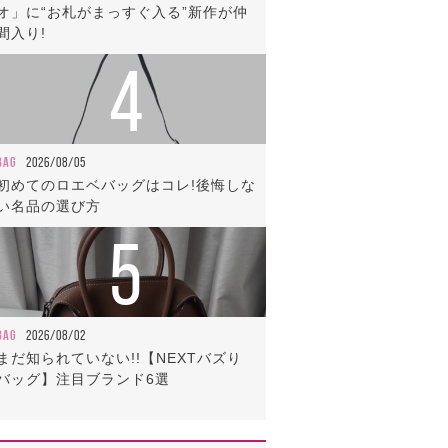
オ」に“お札がまっすぐ入る”新作が仲
間入り!
4
BAG
2026/08/05
初めてのロエベバッグはコレ!後悔しな
い名品の選び方
5
BAG
2026/08/02
まだ知られていない!!【NEXTバズり
バッグ】注目ブランド6選