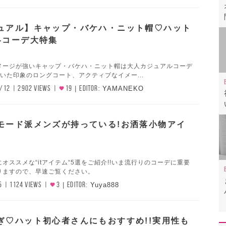
ュアル】キャップ・バケハ・ニット帽♡ハット
冬コーデ大特集
メージが強いキャップ・バケハ・ニット帽は大人カジュアルコーデ
着いた印象のロングコート、アクティブなイメー...
/12
2902 VIEWS
19
EDITOR:
YAMANEKO
モード派メンズが持っている!お洒落小物アイ
】
オススメな“itアイテム“5選をご紹介!!いま流行りのコーデに重要
りますので、早速ご覧ください。
5
1124 VIEWS
3
EDITOR:
Yuya888
ぎ♡ハット初心者さんにもおすすめ!!実用性も