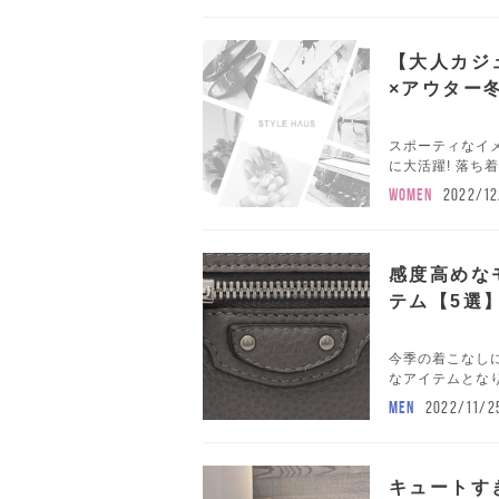
【大人カジ
×アウター
スポーティなイ
に大活躍! 落ち
WOMEN
2022/12
感度高めな
テム【5選
今季の着こなしに
なアイテムとな
MEN
2022/11/2
キュートす