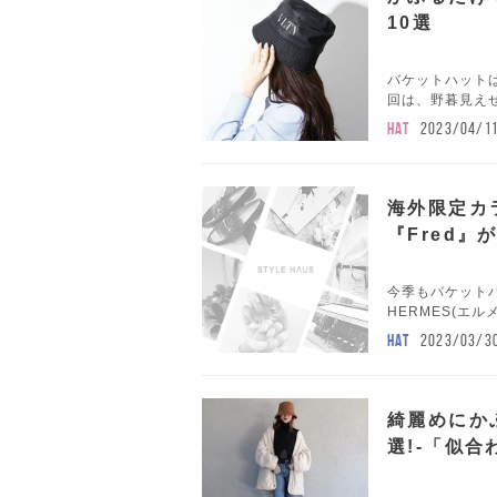
10選
バケットハット
回は、野暮見えせ
HAT
2023/04/1
海外限定カ
『Fred
今季もバケット
HERMES(エル
HAT
2023/03/3
綺麗めにか
選!-「似合