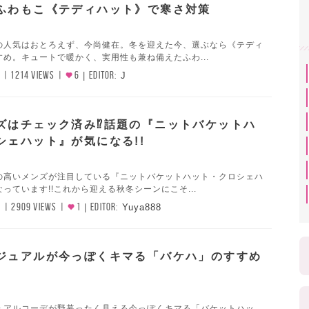
ふわもこ《テディハット》で寒さ対策
の人気はおとろえず、今尚健在。冬を迎えた今、選ぶなら《テディ
め。キュートで暖かく、実用性も兼ね備えたふわ...
1214 VIEWS
6
EDITOR:
J
ズはチェック済み⁉話題の『ニットバケットハ
シェハット』が気になる!!
の高いメンズが注目している『ニットバケットハット・クロシェハ
っています!!これから迎える秋冬シーンにこそ...
9
2909 VIEWS
1
EDITOR:
Yuya888
ジュアルが今っぽくキマる「バケハ」のすすめ
ュアルコーデが野暮ったく見える今っぽくキマる「バケットハッ