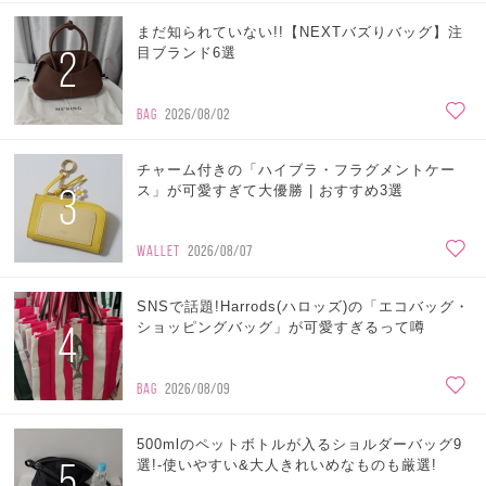
まだ知られていない!!【NEXTバズりバッグ】注
2
目ブランド6選
BAG
2026/08/02
チャーム付きの「ハイブラ・フラグメントケー
3
ス」が可愛すぎて大優勝 | おすすめ3選
WALLET
2026/08/07
SNSで話題!Harrods(ハロッズ)の「エコバッグ・
4
ショッピングバッグ」が可愛すぎるって噂
BAG
2026/08/09
500mlのペットボトルが入るショルダーバッグ9
5
選!-使いやすい&大人きれいめなものも厳選!