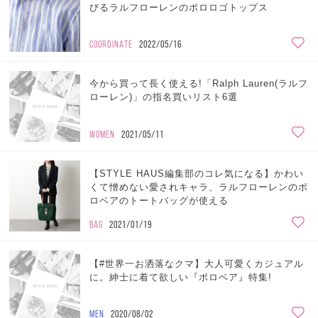
びるラルフローレンのポロロゴトップス
COORDINATE
2022/05/16
今から買って長く使える!「Ralph Lauren(ラルフ
ローレン)」の指名買いリスト6選
WOMEN
2021/05/11
【STYLE HAUS編集部のコレ気になる】かわい
くて憎めない愛されキャラ、ラルフローレンのポ
ロベアのトートバッグが使える
BAG
2021/01/19
【#世界一お洒落なクマ】大人可愛くカジュアル
に。紳士に着て欲しい『ポロベア』特集!
MEN
2020/08/02