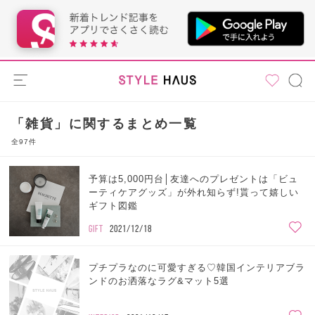
「雑貨」に関するまとめ一覧
全97件
予算は5,000円台│友達へのプレゼントは「ビュ
ーティケアグッズ」が外れ知らず!貰って嬉しい
ギフト図鑑
GIFT
2021/12/18
プチプラなのに可愛すぎる♡韓国インテリアブラ
ンドのお洒落なラグ&マット5選