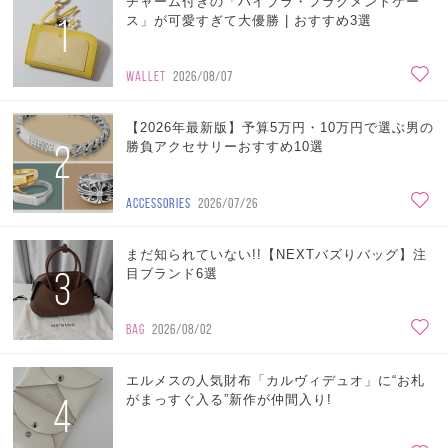
チャーム付きの「ハイブラ・フラグメントケー
1
ス」が可愛すぎて大優勝 | おすすめ3選
WALLET
2026/08/07
【2026年最新版】予算5万円・10万円で選ぶ男の
2
勝負アクセサリーおすすめ10選
ACCESSORIES
2026/07/26
まだ知られていない!!【NEXTバズりバッグ】注
3
目ブランド6選
BAG
2026/08/02
エルメスの人気財布「カルヴィデュオ」に“お札
4
がまっすぐ入る”新作が仲間入り!