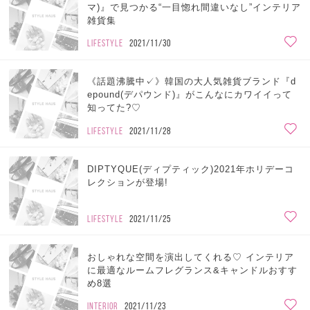
マ)』で見つかる“一目惚れ間違いなし”インテリア
雑貨集
LIFESTYLE
2021/11/30
《話題沸騰中✓》韓国の大人気雑貨ブランド『d
epound(デパウンド)』がこんなにカワイイって
知ってた?♡
LIFESTYLE
2021/11/28
DIPTYQUE(ディプティック)2021年ホリデーコ
レクションが登場!
LIFESTYLE
2021/11/25
おしゃれな空間を演出してくれる♡ インテリア
に最適なルームフレグランス&キャンドルおすす
め8選
INTERIOR
2021/11/23