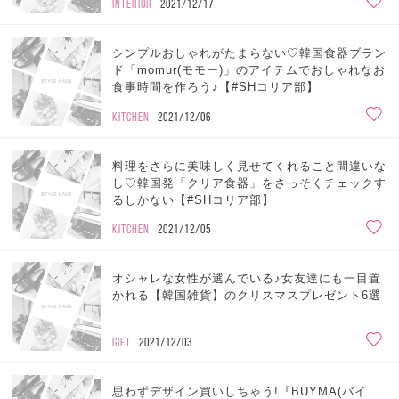
INTERIOR
2021/12/17
シンプルおしゃれがたまらない♡韓国食器ブラン
ド「momur(モモー)」のアイテムでおしゃれなお
食事時間を作ろう♪【#SHコリア部】
KITCHEN
2021/12/06
料理をさらに美味しく見せてくれること間違いな
し♡韓国発「クリア食器」をさっそくチェックす
るしかない【#SHコリア部】
KITCHEN
2021/12/05
オシャレな女性が選んでいる♪女友達にも一目置
かれる【韓国雑貨】のクリスマスプレゼント6選
GIFT
2021/12/03
思わずデザイン買いしちゃう!『BUYMA(バイ