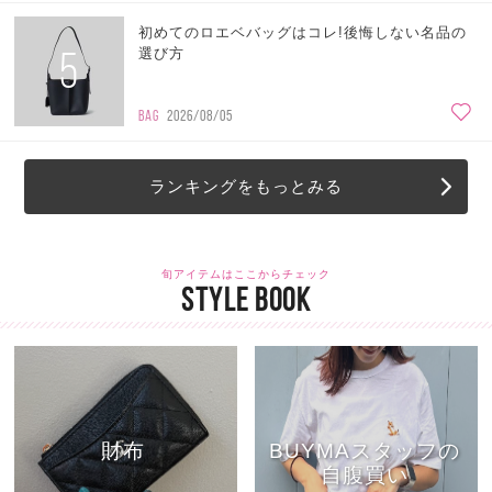
初めてのロエベバッグはコレ!後悔しない名品の
5
選び方
BAG
2026/08/05
ランキングをもっとみる
旬アイテムはここからチェック
STYLE BOOK
財布
BUYMAスタッフの
自腹買い