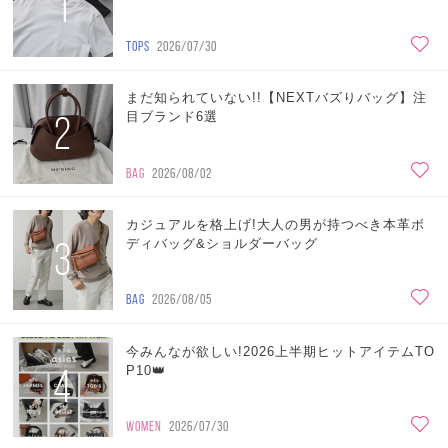
1
TOPS
2026/07/30
まだ知られていない!!【NEXTバズりバッグ】注
2
目ブランド6選
BAG
2026/08/02
カジュアルを格上げ!大人の男が持つべき本革ボ
3
ディバッグ&ショルダーバッグ
BAG
2026/08/05
今みんなが欲しい!2026上半期ヒットアイテムTO
4
P10👑
WOMEN
2026/07/30