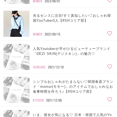
WOMEN
2023/08/01
光るセンスに注目!すぐ真似したい♡おしゃれ韓
国YouTuber5人【#SHコリア部】
WOMEN
2022/09/15
人気Youtuberが手がけるビューティーブランド
「DEZI SKIN(デジスキン)」の魅力♡
SKINCARE
2021/12/10
シンプルおしゃれがたまらない♡韓国食器ブラン
ド「momur(モモー)」のアイテムでおしゃれなお
食事時間を作ろう♪【#SHコリア部】
KITCHEN
2021/12/06
いま、彼女が気になる♡ 日本・韓国で人気のYo