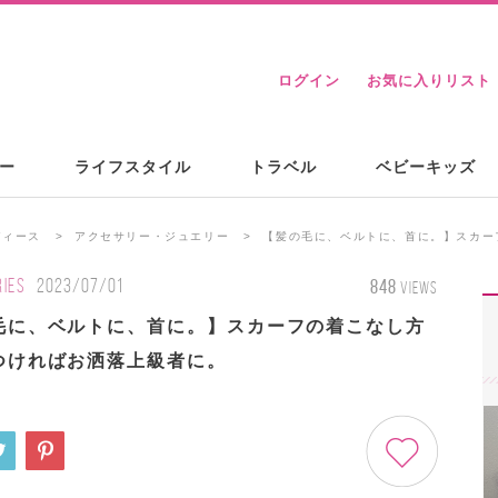
ログイン
お気に入りリスト
ー
ライフスタイル
トラベル
ベビーキッズ
ディース
アクセサリー・ジュエリー
【髪の毛に、ベルトに、首に。】スカー
IES
2023/07/01
848
VIEWS
毛に、ベルトに、首に。】スカーフの着こなし方
つければお洒落上級者に。