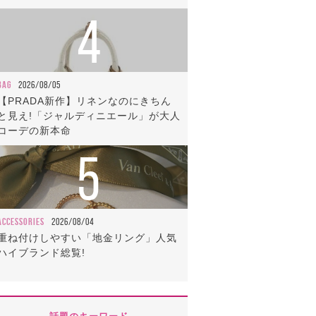
4
BAG
2026/08/05
【PRADA新作】リネンなのにきちん
と見え!「ジャルディニエール」が大人
コーデの新本命
5
ACCESSORIES
2026/08/04
重ね付けしやすい「地金リング」人気
ハイブランド総覧!