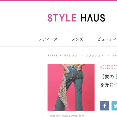
レディース
メンズ
ビューティ
STYLE HAUSトップ
ファッション
レ
ACCESSOR
【髪の
を身に
Photo by：
www.buyma.com