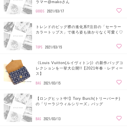
ラマー@makoさん
GOODS
2021/03/17
トレンドのビッグ襟の進化系⁉注目の「セーラー
カラートップス」で後ろ姿も抜かりなく可愛く♡
TOPS
2021/03/15
《Louis Vuitton(ルイヴィトン)》の新作バッグコ
レクションを一挙大公開!!【2021年春・レディー
ス】
BAG
2021/03/15
【ロングヒット中!】Tory Burch(トリーバーチ)
の「リーラジウィルシリーズ」バッグ
BAG
2021/03/13