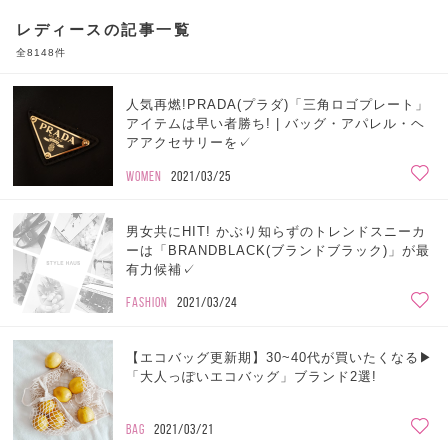
レディースの記事一覧
全8148件
人気再燃!PRADA(プラダ)「三角ロゴプレート」
アイテムは早い者勝ち! | バッグ・アパレル・ヘ
アアクセサリーを✓
WOMEN
2021/03/25
男女共にHIT! かぶり知らずのトレンドスニーカ
ーは「BRANDBLACK(ブランドブラック)」が最
有力候補✓
FASHION
2021/03/24
【エコバッグ更新期】30~40代が買いたくなる▶
「大人っぽいエコバッグ」ブランド2選!
BAG
2021/03/21