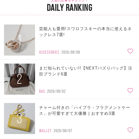
人気の記事をチェック！
DAILY RANKING
芸能人も愛用!スワロフスキーの本当に使えるネ
1
ックレス7選!
ACCESSORIES
2026/08/08
まだ知られていない!!【NEXTバズりバッグ】注
2
目ブランド6選
BAG
2026/08/02
チャーム付きの「ハイブラ・フラグメントケー
3
ス」が可愛すぎて大優勝 | おすすめ3選
WALLET
2026/08/07