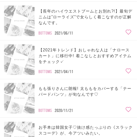
【長年のハイウエストブームとお別れ?!】最旬デ
ニムは”ローライズ”で女らしく着こなすのが正解
なんです。
BOTTOMS
2021/06/11
【2021年トレンド】おしゃれな人は「ナロース
カート」に移行中! 着こなしとおすすめアイテム
をチェック✓
BOTTOMS
2021/04/11
もも張りさんに朗報! 太ももをカバーする「テー
パードパンツ」が旬なんです♡
BOTTOMS
2020/11/21
お手本は韓国女子♡抜け感たっぷりの《スラック
スコーデ》が、今アツいみたい。