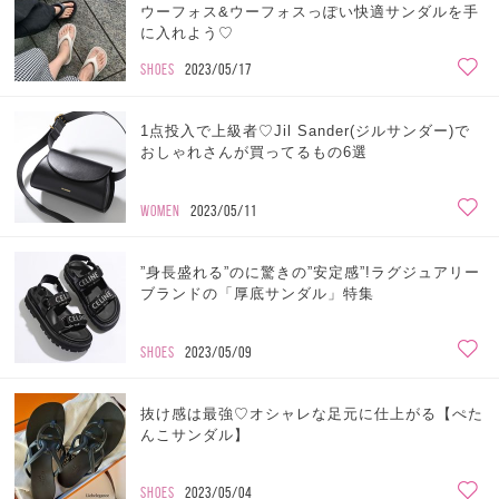
ウーフォス&ウーフォスっぽい快適サンダルを手
に入れよう♡
SHOES
2023/05/17
1点投入で上級者♡Jil Sander(ジルサンダー)で
おしゃれさんが買ってるもの6選
WOMEN
2023/05/11
”身長盛れる”のに驚きの”安定感”!ラグジュアリー
ブランドの「厚底サンダル」特集
SHOES
2023/05/09
抜け感は最強♡オシャレな足元に仕上がる【ぺた
んこサンダル】
SHOES
2023/05/04