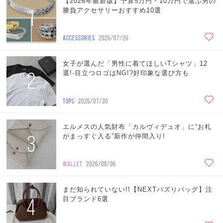
【2026年最新版】予算5万円・10万円で選ぶ男の
1
勝負アクセサリーおすすめ10選
ACCESSORIES
2026/07/26
女子が選んだ「男性に着てほしいTシャツ」12
2
選!-目立つロゴはNG!?好印象な選び方も
TOPS
2026/07/30
エルメスの人気財布「カルヴィデュオ」に“お札
3
がまっすぐ入る”新作が仲間入り!
WALLET
2026/08/06
まだ知られていない!!【NEXTバズりバッグ】注
4
目ブランド6選