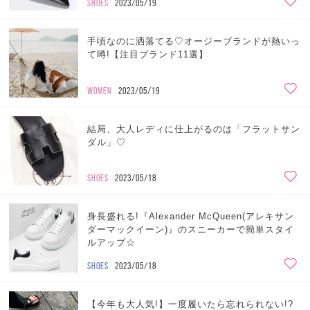
SHOES
2023/05/19
手頃なのに洒落てる♡オージーブランドが熱いっ
て噂!【注目ブランド11選】
WOMEN
2023/05/19
結局、大人レディに仕上がるのは「フラットサン
ダル」♡
SHOES
2023/05/18
身長盛れる!『Alexander McQueen(アレキサン
ダーマックイーン)』のスニーカーで簡単スタイ
ルアップ☆
SHOES
2023/05/18
【今年も大人気!】一度履いたら忘れられない!?