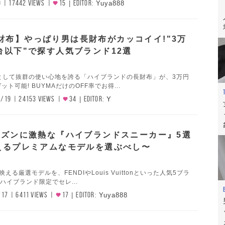
0
17442 VIEWS
15
EDITOR:
Yuya888
財布】やっぱり男は長財布がカッコイイ!"3万
台以下"で探す人気ブランド12選
として抜群の使い心地を誇る「ハイブランドの長財布」が、3万円
ット可能! BUYMAだけのOFF率でお得...
6/19
24153 VIEWS
34
EDITOR:
Y
シーズンに激熱な『ハイブランドスニーカー』5選
映えるプレミアムなモデルを選ぶべし〜
映える厳選モデルを、FENDIやLouis Vuittonといった人気5ブラ
!ハイブランド限定でセレ...
/17
6411 VIEWS
17
EDITOR:
Yuya888