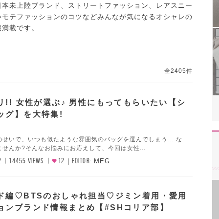
日本未上陸ブランド、ストリートファッション、レアスニー
いモテファッションのコツなどみんなが気になるオシャレの
報満載です。
全2405件
リ!! 女性が選ぶ♪ 男性にもってもらいたい【シ
ッグ】を大特集!
のせいで、いつも似たような雰囲気のバッグを選んでしまう… な
せんか?そんなお悩みにお応えして、今回は女性...
2
14455 VIEWS
12
EDITOR:
MEG
ド編♡BTSのおしゃれ担当♡ジミン着用・愛用
ョンブランド情報まとめ【#SHコリア部】