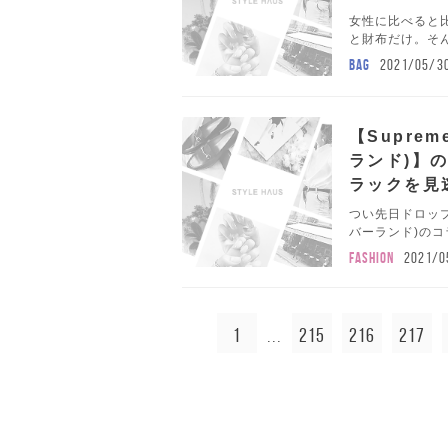
女性に比べると
と財布だけ。そん
BAG
2021/05/3
【Suprem
ランド)】
ラックを見逃
つい先日ドロップさ
バーランド)のコ
FASHION
2021/0
1
215
216
217
...