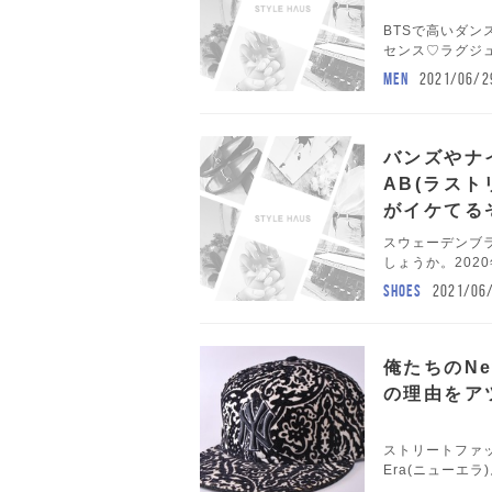
BTSで高いダ
センス♡ラグジュ
MEN
2021/06/2
バンズやナイ
AB(ラス
がイケてる
スウェーデンブラン
しょうか。202
SHOES
2021/06
俺たちのNe
の理由をア
ストリートファ
Era(ニューエラ