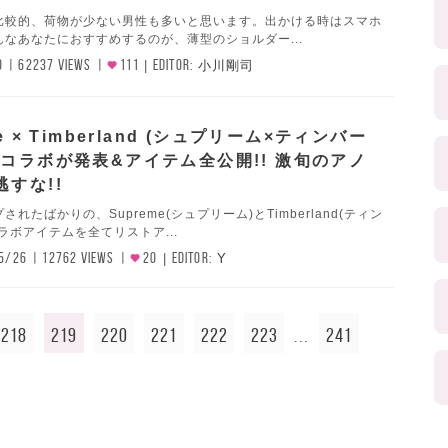
比較的、荷物が少ない男性も多いと思います。出かける時はスマホ
なあなたにおすすめするのが、薄型のショルダー...
0
62237 VIEWS
111
EDITOR:
小川剛司
e × Timberland (シュプリーム×ティンバー
のコラボが発表&アイテム全公開!! 激旬のアノ
すな!!
れたばかりの、Supreme(シュプリーム)とTimberland(ティン
ラボアイテムを全てリストア...
5/26
12762 VIEWS
20
EDITOR:
Y
218
219
220
221
222
223
241
...