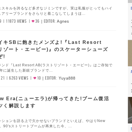
ンススキルを誇るなど多才なジミンですが、実は私服がとってもハイ
アリーブランドをさらりと着こなしてしまうほ...
9
11873 VIEWS
36
EDITOR:
Agnes
キSBに飽きたメンズよ!『Last Resort
トリゾート・エービー)』のスケーターシューズ
ぞ!
ド『Last Resort AB(ラストリゾート・エービー)』はご存知で
0年に誕生した新鋭ブランドで...
/21
6263 VIEWS
10
EDITOR:
Yuya888
w Era(ニューエラ)が帰ってきた!ブーム復活
ツく解説します
ッションを語る上で欠かせないブランドといえば、やはりNew
)。90'sストリートブームが再来した今、...