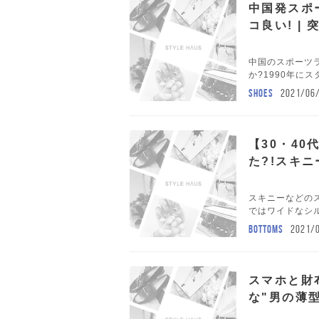
中国発スポー
コ良い! |
中国のスポーツラ
か?1990年にス
SHOES
2021/06
【30・4
た?!スキ
スキニーなどの
ではワイドなシル
BOTTOMS
2021/
スマホと財
な"男の薄