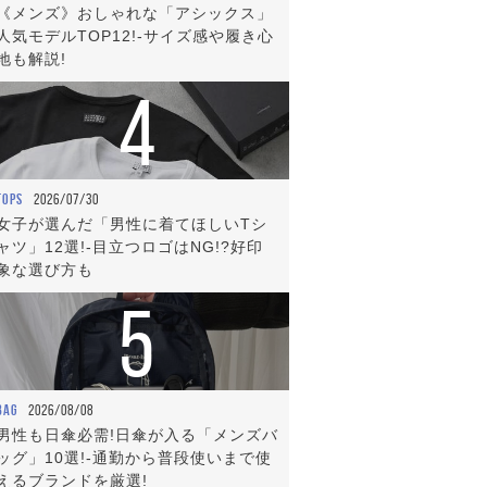
《メンズ》おしゃれな「アシックス」
人気モデルTOP12!-サイズ感や履き心
地も解説!
4
TOPS
2026/07/30
女子が選んだ「男性に着てほしいTシ
ャツ」12選!-目立つロゴはNG!?好印
象な選び方も
5
BAG
2026/08/08
男性も日傘必需!日傘が入る「メンズバ
ッグ」10選!-通勤から普段使いまで使
えるブランドを厳選!