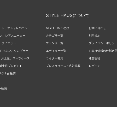
STYLE HAUSについて
ネート、オシャレのコツ
STYLE HAUSとは
お問い合わせ
ョン、レアスニーカー
カテゴリ一覧
利用規約
ジ、ダイエット
ブランド一覧
プライバシーポリシ
ベッドリネン、タンブラー
エディター一覧
お客様情報の外部送
報、お土産、スーツケース
ライター募集
運営会社
やお誕生日プレゼント
プレスリリース・広告掲載
ログイン
のラグナ占星術
ー動画