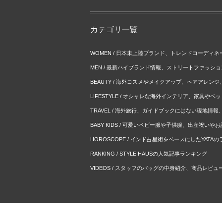
カテゴリ一覧
WOMEN / 日本未上陸ブランド、トレンドコーディ
MEN / 最新ハイブランド情報、ストリートファッシ
BEAUTY / 海外コスメやメイクアップ、ヘアアレン
LIFESTYLE / オシャレな海外インテリア、家具や
TRAVEL / 海外旅行、ガイドブックにはない現地情
BABY KIDS / 可愛いベビー服や子供服、出産祝い
HOROSCOPE / インド占星術をベースにしたYATA
RANKING / STYLE HAUSの人気記事ランキング
VIDEOS / スタッフのバッグの中身紹介、商品レビュ