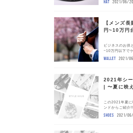
HAT
2021/06/2
【メンズ長
円~10万円
ビジネスのお供
~10万円以下でゲ
WALLET
2021/0
2021年
| 〜夏に
この2021年夏に
ンドからご紹介!
SHOES
2021/06