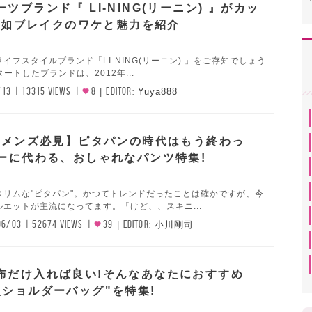
ツブランド『 LI-NING(リーニン) 』がカッ
 突如ブレイクのワケと魅力を紹介
イフスタイルブランド「LI-NING(リーニン) 」をご存知でしょう
タートしたブランドは、2012年...
/13
13315 VIEWS
8
EDITOR:
Yuya888
0代メンズ必見】ピタパンの時代はもう終わっ
ニーに代わる、おしゃれなパンツ特集!
スリムな"ピタパン"。かつてトレンドだったことは確かですが、今
エットが主流になってます。「けど、、スキニ...
06/03
52674 VIEWS
39
EDITOR:
小川剛司
布だけ入れば良い!そんなあなたにおすすめ
型ショルダーバッグ"を特集!