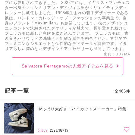
ブにも愛用されてきました。 2022年には、イギリス・マンチェス
ター出身のマクシミリアン・デイヴィス氏がクリエイティブディ
レクターに就任しました。1995年生まれの若手デザイナーである
彼は、ロンドン・カレッジ・オブ・ファッションの卒業生で、自
身のブランド「Maximilian」も創業しています。彼のデザインは
エレガントで洗練されたクオリティが魅力で、長年愛され続ける
フェラガモに新しい息吹を吹き込んでいます。 フェラガモは、古
き良きハリウッドの洗練さと新鮮な感性を融合させた、官能的で
フェミニンなシルエットと個性的なディテールが特徴です。イタ
リアらしい隙のないデザインのアクセサリーも展開しています。
出典：BUYMA
Salvatore Ferragamoの人気アイテムを見る
記事一覧
全486件
やっぱり大好き「ハイカットスニーカー」特集
SHOES
2023/09/15