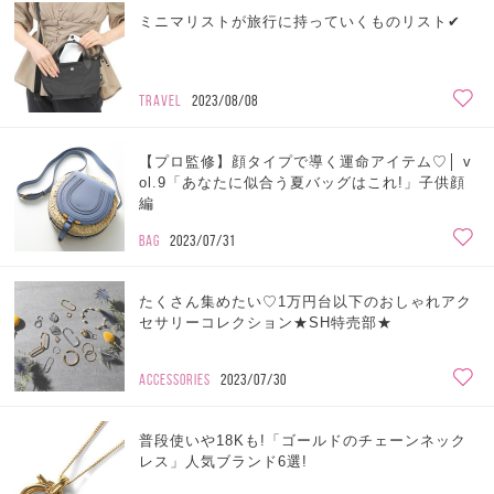
ミニマリストが旅行に持っていくものリスト✔︎
TRAVEL
2023/08/08
【プロ監修】顔タイプで導く運命アイテム♡│ v
ol.9「あなたに似合う夏バッグはこれ!」子供顔
編
BAG
2023/07/31
たくさん集めたい♡1万円台以下のおしゃれアク
セサリーコレクション★SH特売部★
ACCESSORIES
2023/07/30
普段使いや18Kも!「ゴールドのチェーンネック
レス」人気ブランド6選!