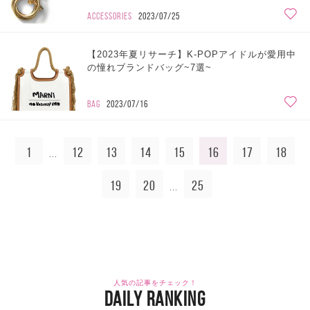
ACCESSORIES
2023/07/25
【2023年夏リサーチ】K-POPアイドルが愛用中
の憧れブランドバッグ~7選~
BAG
2023/07/16
1
12
13
14
15
16
17
18
...
19
20
25
...
人気の記事をチェック！
DAILY RANKING