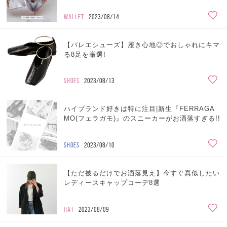
WALLET
2023/08/14
【バレエシューズ】履き心地◎でおしゃれにキマ
る8足を厳選!
SHOES
2023/08/13
ハイブランド好きは特に注目|新生『FERRAGA
MO(フェラガモ)』のスニーカーがお洒落すぎる!!
SHOES
2023/08/10
【ただ被るだけでお洒落見え】今すぐ真似したい
レディースキャップコーデ8選
HAT
2023/08/09