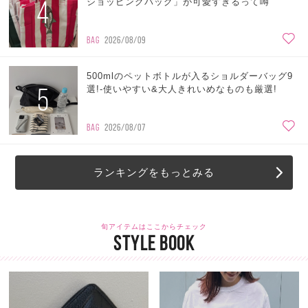
4
ショッピングバッグ」が可愛すぎるって噂
BAG
2026/08/09
500mlのペットボトルが入るショルダーバッグ9
5
選!-使いやすい&大人きれいめなものも厳選!
BAG
2026/08/07
ランキングをもっとみる
旬アイテムはここからチェック
STYLE BOOK